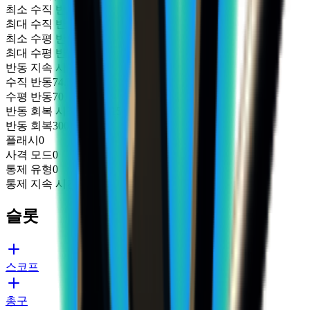
최소 수직 반동
0.926
최대 수직 반동
1.074
최소 수평 반동
-0.5
최대 수평 반동
0.5
반동 지속 시간
0.1
수직 반동
74.5
수평 반동
70
반동 회복 시작 시간
0.15
반동 회복
300
플래시
0
사격 모드
0
통제 유형
0
통제 지속 시간
0
슬롯
스코프
총구