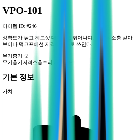
VPO-101
아이템 ID
: #
246
정확도가 높고 헤드샷 대미지도 뛰어나며, 구경은 소총 같아
보이나 덕코프에선 저격소총으로 쓰인다.
무기
총기
+
2
무기
총기
저격소총
수리 가능
+99
기본 정보
가치