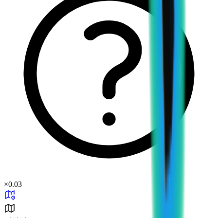
×
0.03