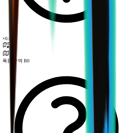
×
0.06
폭풍 구역 B0