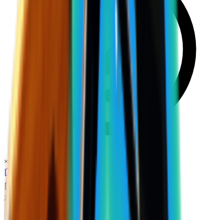
×
0.14
제로존