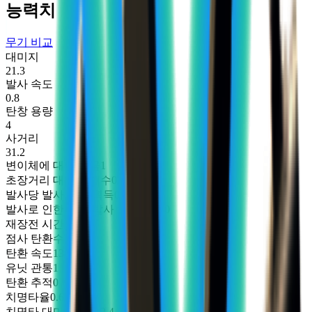
능력치
무기 비교
대미지
21.3
발사 속도
0.8
탄창 용량
4
사거리
31.2
변이체에 대한 배율
1
초장거리 대미지 계수
0.7
발사당 발사 속도 획득
0
발사로 인한 최대 발사 속도 획득
0
재장전 시간
3.2
점사 탄환수
1
탄환 속도
138
유닛 관통
1
탄환 추적
0
치명타율
0.65
치명타 대미지 배율
2.4