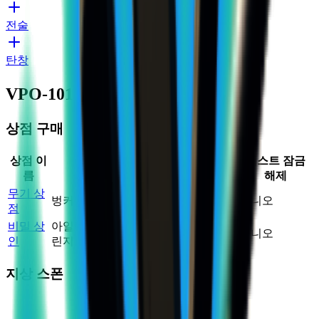
전술
탄창
VPO-101 획득 방법
상점 구매
상점 이
최대 재
가격 계
퀘스트 잠금
위치
확률
름
고
수
해제
무기 상
벙커
아니오
100
%
1
1.15
×
점
비밀 상
아일랜드 챌
아니오
50
%
3
1.87
×
인
린지
지상 스폰