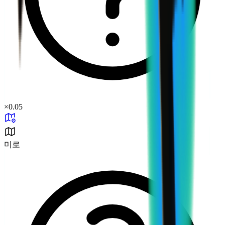
×
0.05
미로