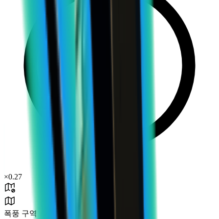
×
0.27
폭풍 구역