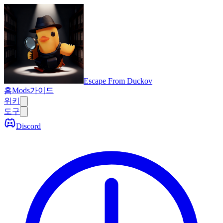
Escape From Duckov
홈
Mods
가이드
위키
도구
Discord