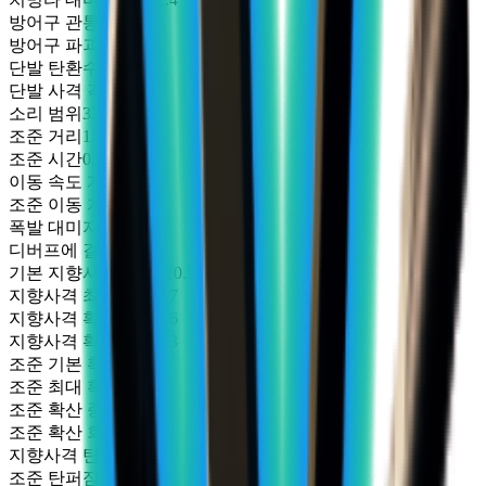
방어구 관통 레벨
0
방어구 파괴
0
단발 탄환수
1
단발 사격 각도
0
소리 범위
33.7
조준 거리
1.35
조준 시간
0.8
이동 속도 계수
0.72
조준 이동 계수
0.4
폭발 대미지 계수
1
디버프에 걸릴 확률
0
기본 지향사격 탄퍼짐
0.5
지향사격 최대 확산
0.7
지향사격 확산 증가
0.6
지향사격 확산 회복
0.3
조준 기본 확산
0.167
조준 최대 확산
5
조준 확산 증가
4.167
조준 확산 회복
0.7
지향사격 탄퍼짐
50
조준 탄퍼짐
6