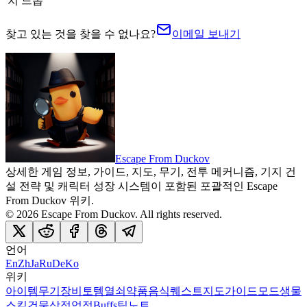
치 드롭
찾고 있는 것을 찾을 수 없나요?
이메일 보내기
Escape From Duckov
상세한 게임 정보, 가이드, 지도, 무기, 전투 메커니즘, 기지 건
설 전략 및 캐릭터 성장 시스템이 포함된 포괄적인 Escape
From Duckov 위키.
©
2026
Escape From Duckov
. All rights reserved.
언어
En
Zh
Ja
Ru
De
Ko
위키
아이템
무기
장비
토템
열쇠
약품
음식
퀘스트
지도
가이드
모드
생물
스킬
건물
상점
업적
Buffs
팁
노트