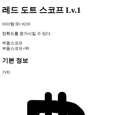
레드 도트 스코프 Lv.1
아이템 ID
: #
210
정확도를 증가시킬 수 있다.
부품
스코프
부품
스코프
+99
기본 정보
가치