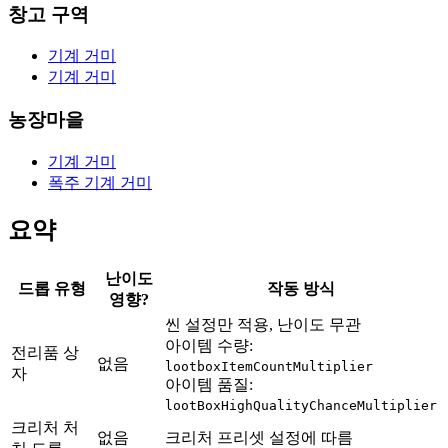
창고 구역
기계 거미
기계 거미
농장마을
기계 거미
폭주 기계 거미
요약
난이도
드롭 유형
작동 방식
영향?
씬 설정만 적용, 난이도 무관
아이템 수량:
전리품 상
없음
lootboxItemCountMultiplier
자
아이템 품질:
lootBoxHighQualityChanceMultiplier
크리처 처
없음
크리처 프리셋 설정에 따름