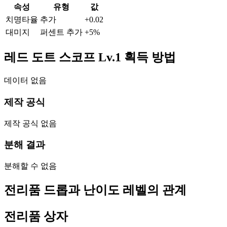
속성
유형
값
치명타율
추가
+
0.02
대미지
퍼센트 추가
+
5
%
레드 도트 스코프 Lv.1 획득 방법
데이터 없음
제작 공식
제작 공식 없음
분해 결과
분해할 수 없음
전리품 드롭과 난이도 레벨의 관계
전리품 상자