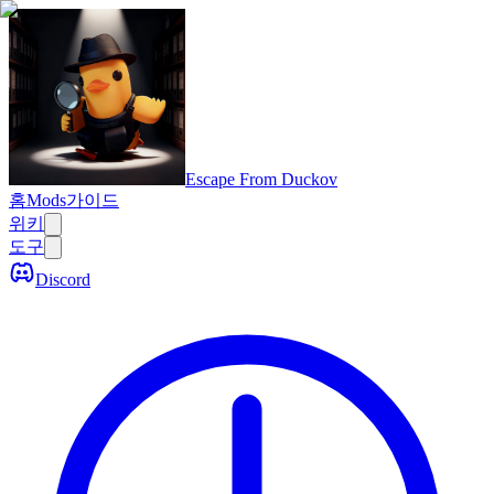
Escape From Duckov
홈
Mods
가이드
위키
도구
Discord