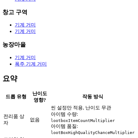
창고 구역
기계 거미
기계 거미
농장마을
기계 거미
폭주 기계 거미
요약
난이도
드롭 유형
작동 방식
영향?
씬 설정만 적용, 난이도 무관
아이템 수량:
전리품 상
없음
lootboxItemCountMultiplier
자
아이템 품질:
lootBoxHighQualityChanceMultiplier