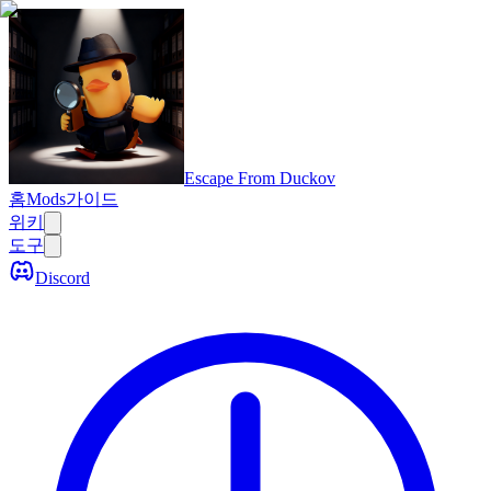
Escape From Duckov
홈
Mods
가이드
위키
도구
Discord