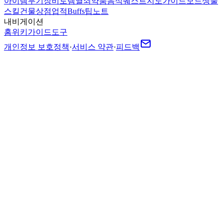
아이템
무기
장비
토템
열쇠
약품
음식
퀘스트
지도
가이드
모드
생물
스킬
건물
상점
업적
Buffs
팁
노트
내비게이션
홈
위키
가이드
도구
개인정보 보호정책
·
서비스 약관
·
피드백