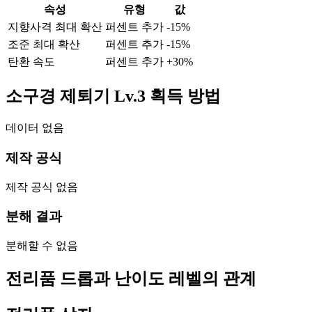
속성
유형
값
지향사격 최대 확산
퍼센트 추가
-15
%
조준 최대 확산
퍼센트 추가
-15
%
탄환 속도
퍼센트 추가
+
30
%
소구경 제퇴기 Lv.3 획득 방법
데이터 없음
제작 공식
제작 공식 없음
분해 결과
분해할 수 없음
전리품 드롭과 난이도 레벨의 관계