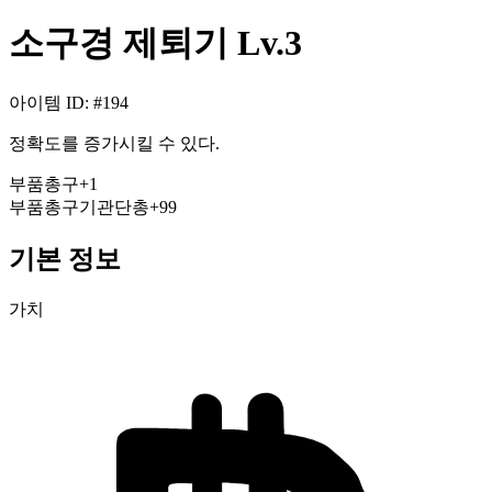
소구경 제퇴기 Lv.3
아이템 ID
: #
194
정확도를 증가시킬 수 있다.
부품
총구
+
1
부품
총구
기관단총
+99
기본 정보
가치