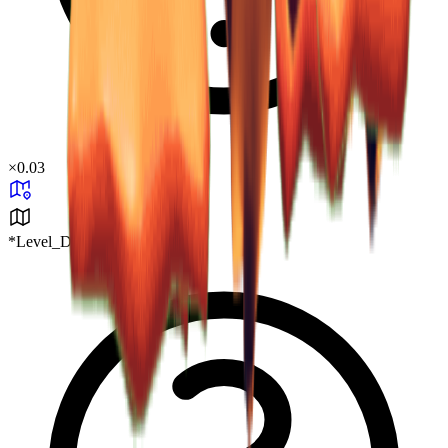
×
0.03
*Level_Desert*