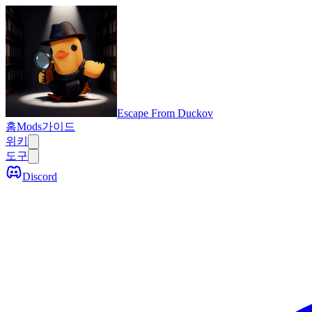
Escape From Duckov
홈
Mods
가이드
위키
도구
Discord