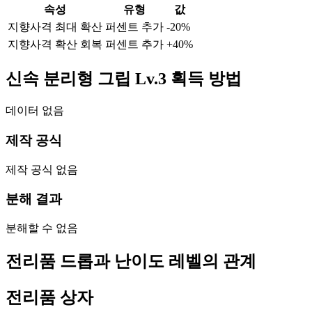
속성
유형
값
지향사격 최대 확산
퍼센트 추가
-20
%
지향사격 확산 회복
퍼센트 추가
+
40
%
신속 분리형 그립 Lv.3 획득 방법
데이터 없음
제작 공식
제작 공식 없음
분해 결과
분해할 수 없음
전리품 드롭과 난이도 레벨의 관계
전리품 상자