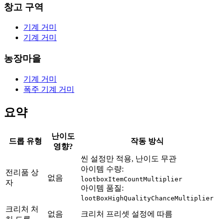
창고 구역
기계 거미
기계 거미
농장마을
기계 거미
폭주 기계 거미
요약
난이도
드롭 유형
작동 방식
영향?
씬 설정만 적용, 난이도 무관
아이템 수량:
전리품 상
없음
lootboxItemCountMultiplier
자
아이템 품질:
lootBoxHighQualityChanceMultiplier
크리처 처
없음
크리처 프리셋 설정에 따름