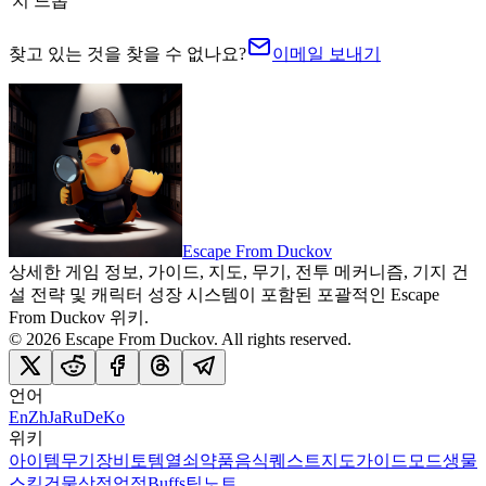
치 드롭
찾고 있는 것을 찾을 수 없나요?
이메일 보내기
Escape From Duckov
상세한 게임 정보, 가이드, 지도, 무기, 전투 메커니즘, 기지 건
설 전략 및 캐릭터 성장 시스템이 포함된 포괄적인 Escape
From Duckov 위키.
©
2026
Escape From Duckov
. All rights reserved.
언어
En
Zh
Ja
Ru
De
Ko
위키
아이템
무기
장비
토템
열쇠
약품
음식
퀘스트
지도
가이드
모드
생물
스킬
건물
상점
업적
Buffs
팁
노트