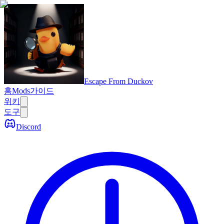
Escape From Duckov
홈
Mods
가이드
위키
도구
Discord