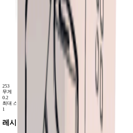
253
무게
0.2
최대 스택
1
레시피: 전기 저항 주사약 획득 방법