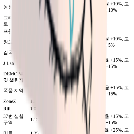
아이템 수량 배율 +10%, 고
농장 마을
1.1
1.1
품질 확률 배율 +10%
그라운드 제
기본 배율
1.0
1.0
로
프롤로그
1.0
1.0
기본 배율
아이템 수량 배율 +10%, 고
창고 구역
1.1
1.05
품질 확률 배율 +5%
감옥
1.0
1.0
기본 배율
아이템 수량 배율 +15%, 고
J-Lab
1.15
1.15
품질 확률 배율 +15%
DEMO 얼티
기본 배율
1.0
1.0
밋 챌린지
아이템 수량 배율 +15%, 고
폭풍 지역
1.15
1.15
품질 확률 배율 +15%
ZoneZ
1.0
1.0
기본 배율
Rift
1.0
1.0
기본 배율
37번 실험
아이템 수량 배율 +15%, 고
1.15
1.15
구역
품질 확률 배율 +15%
아이템 수량 배율 +25%, 고
미로
1.25
1.25