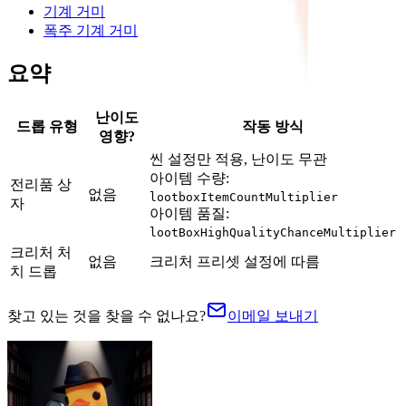
기계 거미
폭주 기계 거미
요약
난이도
드롭 유형
작동 방식
영향?
씬 설정만 적용, 난이도 무관
아이템 수량:
전리품 상
없음
lootboxItemCountMultiplier
자
아이템 품질:
lootBoxHighQualityChanceMultiplier
크리처 처
없음
크리처 프리셋 설정에 따름
치 드롭
찾고 있는 것을 찾을 수 없나요?
이메일 보내기