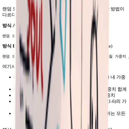
랜덤 드롭에는 두 가지 생성 방식이 있으며, 확률 계산 방법이
다르다:
방식 A: 랜덤 풀에서 생성
(
)
randomFromPool = true
방식 B: 태그와 품질로 생성
(
)
randomFromPool = false
여기서:
태그 가중치: 아이템이 속한 태그의 전리품 상자 내 가중
치
태그 총 가중치: 전리품 상자 내 모든 태그의 가중치 합계
품질 가중치: 아이템 품질의 전리품 상자 내 가중치
품질 총 가중치: 전리품 상자 내 모든 유효 품질(1-6)의 가
중치 합계
매칭 아이템 수: 해당 태그와 품질 모두에 일치하는 모든
아이템 수