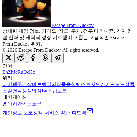
Escape From Duckov
상세한 게임 정보, 가이드, 지도, 무기, 전투 메커니즘, 기지 건
설 전략 및 캐릭터 성장 시스템이 포함된 포괄적인 Escape
From Duckov 위키.
©
2026
Escape From Duckov
. All rights reserved.
언어
En
Zh
Ja
Ru
De
Ko
위키
아이템
무기
장비
토템
열쇠
약품
음식
퀘스트
지도
가이드
모드
생물
스킬
건물
상점
업적
Buffs
팁
노트
내비게이션
홈
위키
가이드
도구
개인정보 보호정책
·
서비스 약관
·
피드백