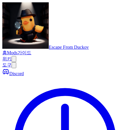
Escape From Duckov
홈
Mods
가이드
위키
도구
Discord