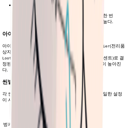
종합 기대 수량 = (0.2 + 0.15) / 2 = 0.175
설명
: 게임 내 전리품 상자 수가 충분한 경우, 한 번
의 수색으로도 이 아이템을 획득할 가능성이 높다.
아이템 품질 영향
아이템 품질은
(전리품
lootBoxHighQualityChanceMultiplier
상자 고품질 확률 배율)에서 계산되는
(전리품 상자 저품질 퍼센트)로 결
LootBoxQualityLowPercent
정된다. 배율이 높을수록 좋은 아이템이 나올 확률이 높아진
다.
씬별 드롭 배율 설정
각 씬의 데이터는 다음과 같다. 모든 난이도에서 동일한 설정
이 사용된다:
아이템 수
고품질 확
씬
비고
량 배율
률 배율
벙커
1.0
1.0
기본 배율