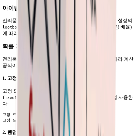
아이템 수량 영향
전리품 상자에서 얼마나 많은 아이템이 나오는지는 씬 설정의
(전리품 상자 아이템 수량 배율)
lootboxItemCountMultiplier
에 따라 결정된다. 배율이 높을수록 더 많이 드롭된다.
확률 계산 공식
전리품 상자에서 아이템의 드롭 확률은 드롭 타입에 따라 계산
공식이 다르다:
1. 고정 드롭 확률
고정 드롭 확률은 전리품 상자 설정의
(고정 아이템 생성 확률)를 직접 사용한
fixedItemSpawnChance
다:
고정 드롭 확률 = fixedItemSpawnChance

2. 랜덤 드롭 확률