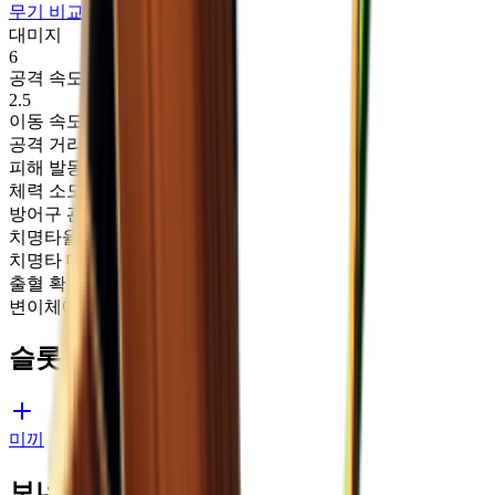
무기 비교
대미지
6
공격 속도
2.5
이동 속도 계수
1
공격 거리
1.7
피해 발동 시간
0.12
체력 소모
0
방어구 관통 레벨
0
치명타율
0.2
치명타 대미지 배율
1.3
출혈 확률
0.1
변이체에 대한 배율
1
슬롯
미끼
보너스