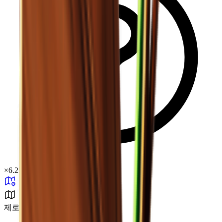
×
6.27
제로존