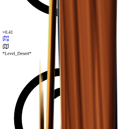
×
0.41
*Level_Desert*