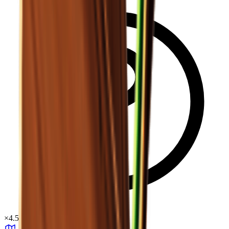
×
4.53