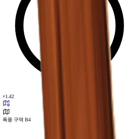
×
1.42
폭풍 구역 B4