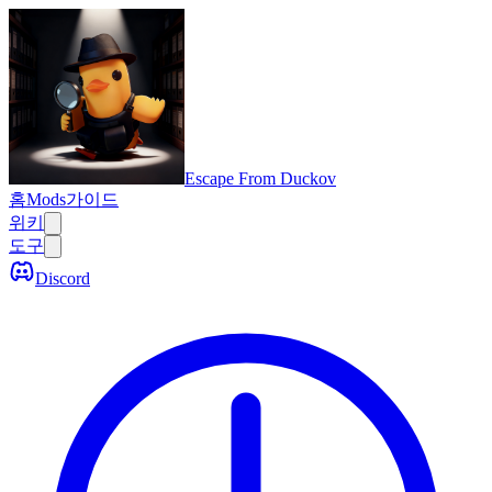
Escape From Duckov
홈
Mods
가이드
위키
도구
Discord