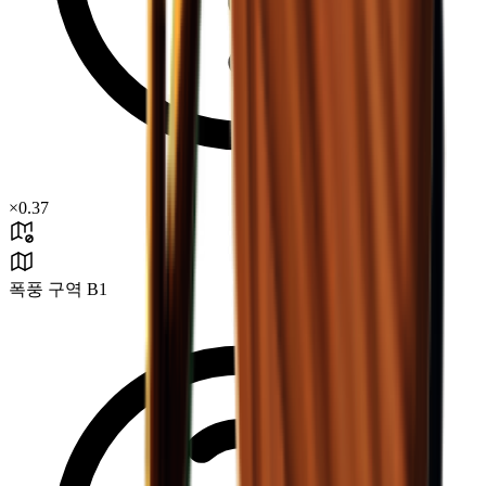
×
0.37
폭풍 구역 B1