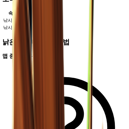
속성
유형
값
낚시 능력
추가
0
낚시 운
추가
0
낡은 낚싯대 획득 방법
맵 종합 드롭