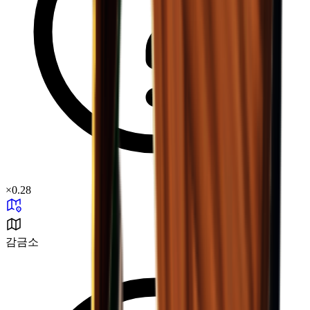
×
0.28
감금소