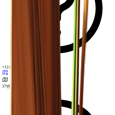
×
12.86
37번 실험 구역