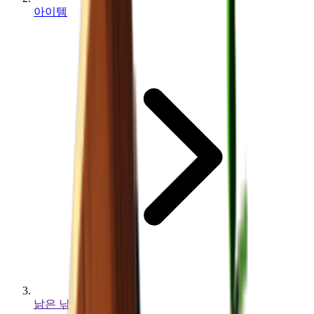
아이템
낡은 낚싯대