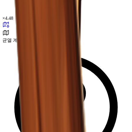
×
4.48
균열 계곡