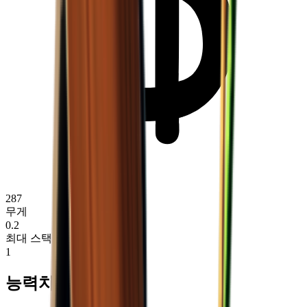
287
무게
0.2
최대 스택
1
능력치