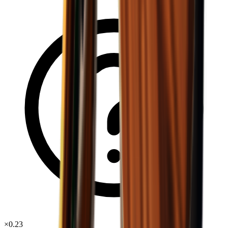
×
0.23