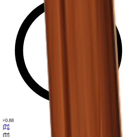
×
0.88