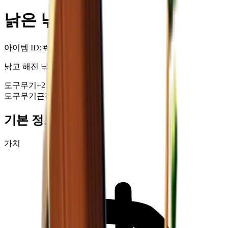
낡은 낚싯대
아이템 ID
: #
343
낡고 해진 낚싯대.
도구
무기
+
2
도구
무기
근접 무기
특수
+99
기본 정보
가치