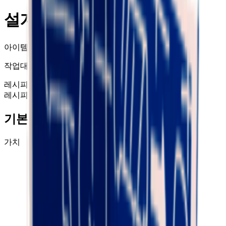
설계도: RPG 발사기
아이템 ID
: #
376
작업대에서 무기: RPG 연구에 사용된다.
레시피
고급 작업대 설계도
레시피
고급 작업대 설계도
+99
기본 정보
가치