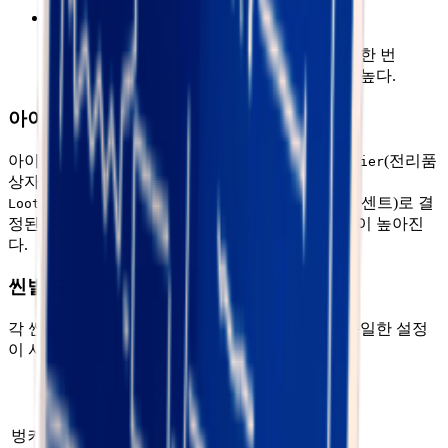
종합 기대 수량 = (0.2 + 0.15) / 2 = 0.175
설명
: 게임 내 전리품 상자 수가 충분한 경우, 한 번
의 수색으로도 이 아이템을 획득할 가능성이 높다.
아이템 품질 영향
아이템 품질은
(전리품
lootBoxHighQualityChanceMultiplier
상자 고품질 확률 배율)에서 계산되는
(전리품 상자 저품질 퍼센트)로 결
LootBoxQualityLowPercent
정된다. 배율이 높을수록 좋은 아이템이 나올 확률이 높아진
다.
씬별 드롭 배율 설정
각 씬의 데이터는 다음과 같다. 모든 난이도에서 동일한 설정
이 사용된다:
아이템 수
고품질 확
씬
비고
량 배율
률 배율
벙커
1.0
1.0
기본 배율