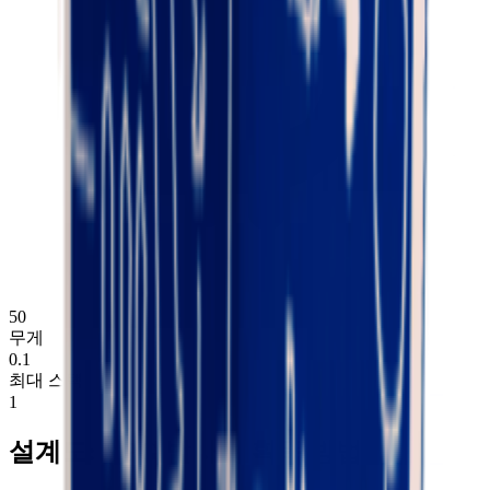
50
무게
0.1
최대 스택
1
설계도: RPG 발사기 획득 방법