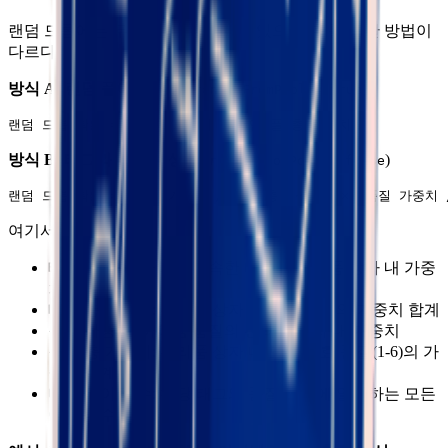
랜덤 드롭에는 두 가지 생성 방식이 있으며, 확률 계산 방법이
다르다:
방식 A: 랜덤 풀에서 생성
(
)
randomFromPool = true
방식 B: 태그와 품질로 생성
(
)
randomFromPool = false
여기서:
태그 가중치: 아이템이 속한 태그의 전리품 상자 내 가중
치
태그 총 가중치: 전리품 상자 내 모든 태그의 가중치 합계
품질 가중치: 아이템 품질의 전리품 상자 내 가중치
품질 총 가중치: 전리품 상자 내 모든 유효 품질(1-6)의 가
중치 합계
매칭 아이템 수: 해당 태그와 품질 모두에 일치하는 모든
아이템 수