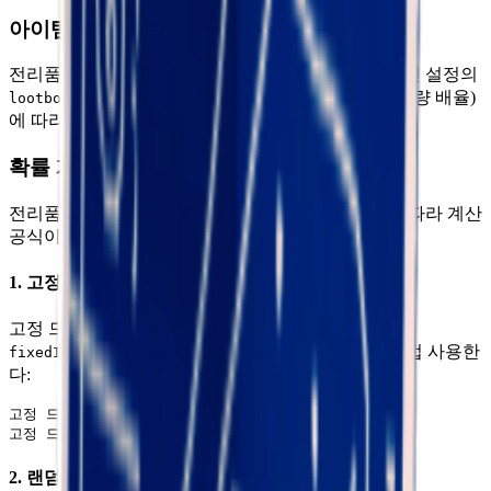
아이템 수량 영향
전리품 상자에서 얼마나 많은 아이템이 나오는지는 씬 설정의
(전리품 상자 아이템 수량 배율)
lootboxItemCountMultiplier
에 따라 결정된다. 배율이 높을수록 더 많이 드롭된다.
확률 계산 공식
전리품 상자에서 아이템의 드롭 확률은 드롭 타입에 따라 계산
공식이 다르다:
1. 고정 드롭 확률
고정 드롭 확률은 전리품 상자 설정의
(고정 아이템 생성 확률)를 직접 사용한
fixedItemSpawnChance
다:
고정 드롭 확률 = fixedItemSpawnChance

2. 랜덤 드롭 확률