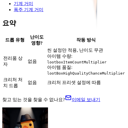
기계 거미
폭주 기계 거미
요약
난이도
드롭 유형
작동 방식
영향?
씬 설정만 적용, 난이도 무관
아이템 수량:
전리품 상
없음
lootboxItemCountMultiplier
자
아이템 품질:
lootBoxHighQualityChanceMultiplier
크리처 처
없음
크리처 프리셋 설정에 따름
치 드롭
찾고 있는 것을 찾을 수 없나요?
이메일 보내기