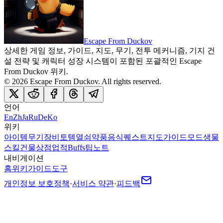
Escape From Duckov
상세한 게임 정보, 가이드, 지도, 무기, 전투 메커니즘, 기지 건
설 전략 및 캐릭터 성장 시스템이 포함된 포괄적인 Escape
From Duckov 위키.
©
2026
Escape From Duckov
. All rights reserved.
언어
En
Zh
Ja
Ru
De
Ko
위키
아이템
무기
장비
토템
열쇠
약품
음식
퀘스트
지도
가이드
모드
생물
스킬
건물
상점
업적
Buffs
팁
노트
내비게이션
홈
위키
가이드
도구
개인정보 보호정책
·
서비스 약관
·
피드백