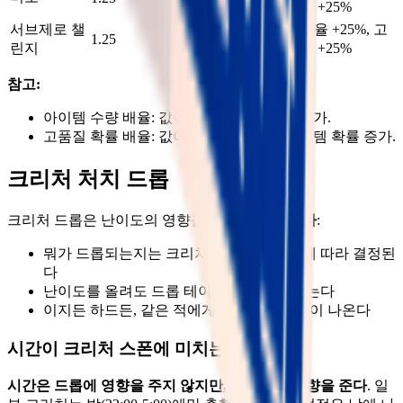
품질 확률 배율 +25%
서브제로 챌
아이템 수량 배율 +25%, 고
1.25
1.25
린지
품질 확률 배율 +25%
참고:
아이템 수량 배율: 값이 높을수록 드롭량 증가.
고품질 확률 배율: 값이 높을수록 좋은 아이템 확률 증가.
크리처 처치 드롭
크리처 드롭은 난이도의 영향을
전혀 받지 않는다
:
뭐가 드롭되는지는 크리처의 프리셋 설정에 따라 결정된
다
난이도를 올려도 드롭 테이블은 변하지 않는다
이지든 하드든, 같은 적에게서 같은 아이템이 나온다
시간이 크리처 스폰에 미치는 영향
시간은 드롭에 영향을 주지 않지만, 스폰에는 영향을 준다
. 일