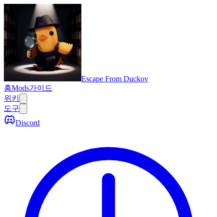
Escape From Duckov
홈
Mods
가이드
위키
도구
Discord