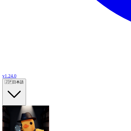
v
1.24.0
🇯🇵
日本語