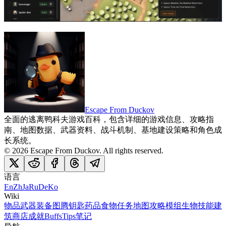
Escape From Duckov
全面的逃离鸭科夫游戏百科，包含详细的游戏信息、攻略指
南、地图数据、武器资料、战斗机制、基地建设策略和角色成
长系统。
©
2026
Escape From Duckov
. All rights reserved.
语言
En
Zh
Ja
Ru
De
Ko
Wiki
物品
武器
装备
图腾
钥匙
药品
食物
任务
地图
攻略
模组
生物
技能
建
筑
商店
成就
Buffs
Tips
笔记