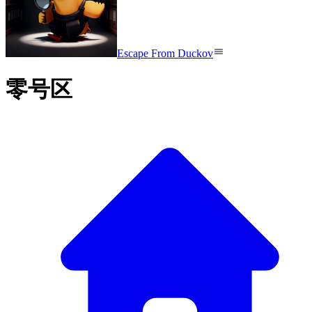
Escape From Duckov
零号区