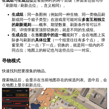
生成组
与
生成点位
是看图例时的两个层级（界面里也会写作
「刷新组 / 刷新点位」，含义相同）。
生成组
：同一条图例（例如同一种生物、同一类物品刷
新或同一个箱子类型）在游戏里可能对应
多套互相独立
的刷新规则
——概率、期望数量、刷新条件等可以不
同。详情弹窗里顶部切换的，就是不同的生成组。
生成点位
：在
当前选中的这一组
规则下，会在地图上实
际参与刷新的
具体位置
（一个组里往往有多个点）。弹
窗里用「上一点 / 下一点」切换的，就是同一组内的不
同点位；地图上的标记也与这些点位一一对应。
寻物模式
快速找到想要搜集的物品。
搜索物品后，会显示在当前地图存在的候选列表。选中后，会
在地图上显示刷新点位。