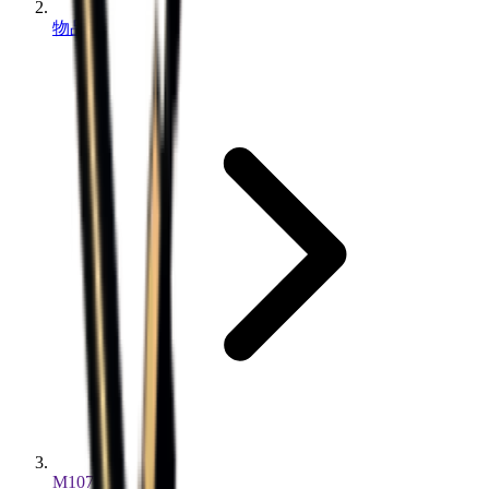
物品
M107