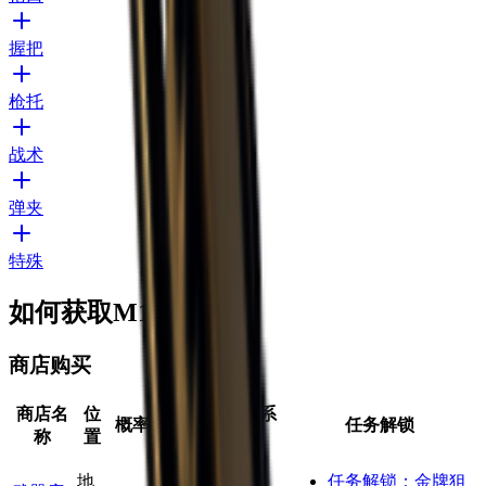
握把
枪托
战术
弹夹
特殊
如何获取M107
商店购买
商店名
位
最大数
价格系
概率
任务解锁
称
置
量
数
地
任务解锁：
金牌狙