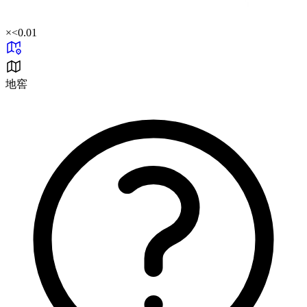
×
<0.01
地窖