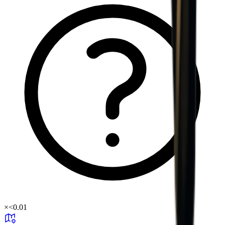
×
<0.01