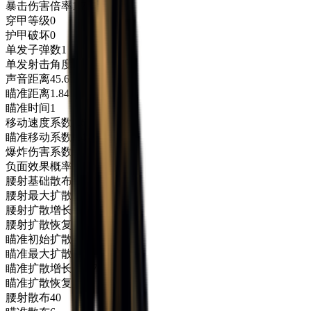
暴击伤害倍率
1.7
穿甲等级
0
护甲破坏
0
单发子弹数
1
单发射击角度
0
声音距离
45.6
瞄准距离
1.84
瞄准时间
1
移动速度系数
0.65
瞄准移动系数
0.4
爆炸伤害系数
1
负面效果概率
0
腰射基础散布
0.5
腰射最大扩散
1
腰射扩散增长
0.75
腰射扩散恢复
0.3
瞄准初始扩散
0.167
瞄准最大扩散
5
瞄准扩散增长
4.167
瞄准扩散恢复
0.65
腰射散布
40