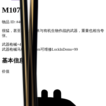
M107
物品 ID
: #
407
很猛，甚至不像是用来与有机生物作战的武器，重量也相当夸
张。
武器
枪械
+
4
武器
枪械
马格南
Western
可维修
LockInDemo
+99
基本信息
价值