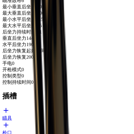
瞄准散布
6
最小垂直后坐力
0.934
最大垂直后坐力
1.066
最小水平后坐力
-0.5
最大水平后坐力
0.5
后坐力持续时间
0.1
垂直后坐力
144.5
水平后坐力
190
后坐力恢复起始时间
0.15
后坐力恢复
200
手电
0
开枪模式
0
控制类型
0
控制持续时间
0
插槽
瞄具
枪口