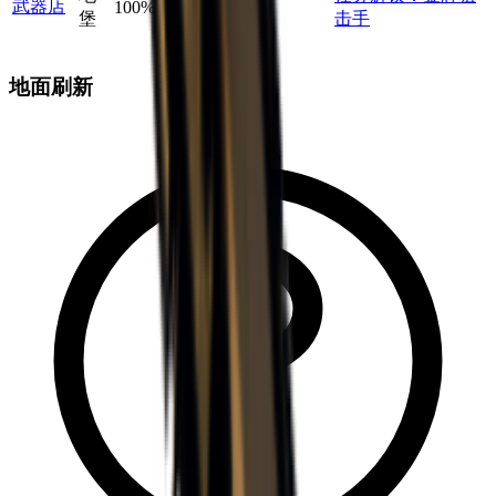
武器店
100
%
1
1.00
×
堡
击手
地面刷新