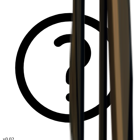
×
0.02