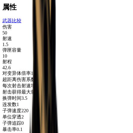
属性
武器比较
伤害
50
射速
1.5
弹匣容量
10
射程
42.6
对变异体倍率
1
超距离伤害系数
0.5
每次射击射速增益
0
射击获得最大射速增益
0
换弹时间
3.5
连发数
1
子弹速度
220
单位穿透
2
子弹追踪
0
暴击率
0.1