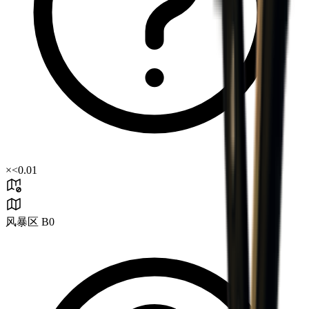
×
<0.01
风暴区 B0