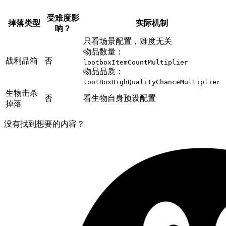
受难度影
掉落类型
实际机制
响？
只看场景配置，难度无关
物品数量：
战利品箱
否
lootboxItemCountMultiplier
物品品质：
lootBoxHighQualityChanceMultiplier
生物击杀
否
看生物自身预设配置
掉落
没有找到想要的内容？