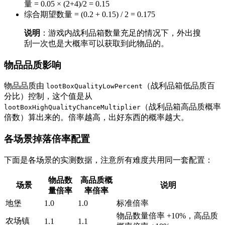
量 = 0.05 × (2+4)/2 = 0.15
综合期望数量 = (0.2 + 0.15) / 2 = 0.175
说明
：游戏内战利品箱数量充足的情况下，外出搜
刮一次也是大概率可以获取到此物品的。
物品品质影响
物品品质由
（战利品箱低品质百
lootBoxQualityLowPercent
分比）控制，这个值是从
（战利品箱高品质概率
lootBoxHighQualityChanceMultiplier
倍数）算出来的。倍率越高，出好东西的概率越大。
各场景掉落倍率配置
下面是各场景的实测数据，注意所有难度共用同一套配置：
物品数
高品质概
场景
说明
量倍率
率倍率
地堡
1.0
1.0
标准倍率
物品数量倍率 +10%，高品质
农场镇
1.1
1.1