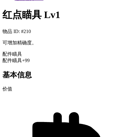
红点瞄具 Lv1
物品 ID
: #
210
可增加精确度。
配件
瞄具
配件
瞄具
+99
基本信息
价值