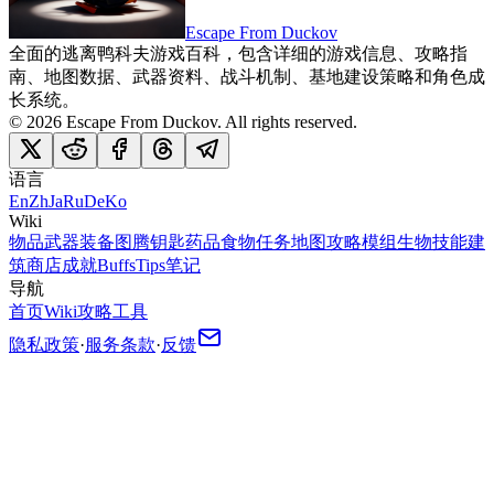
Escape From Duckov
全面的逃离鸭科夫游戏百科，包含详细的游戏信息、攻略指
南、地图数据、武器资料、战斗机制、基地建设策略和角色成
长系统。
©
2026
Escape From Duckov
. All rights reserved.
语言
En
Zh
Ja
Ru
De
Ko
Wiki
物品
武器
装备
图腾
钥匙
药品
食物
任务
地图
攻略
模组
生物
技能
建
筑
商店
成就
Buffs
Tips
笔记
导航
首页
Wiki
攻略
工具
隐私政策
·
服务条款
·
反馈