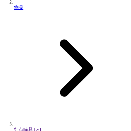
物品
红点瞄具 Lv1