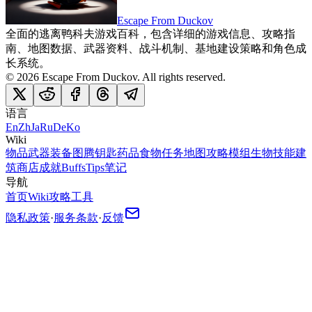
Escape From Duckov
全面的逃离鸭科夫游戏百科，包含详细的游戏信息、攻略指
南、地图数据、武器资料、战斗机制、基地建设策略和角色成
长系统。
©
2026
Escape From Duckov
. All rights reserved.
语言
En
Zh
Ja
Ru
De
Ko
Wiki
物品
武器
装备
图腾
钥匙
药品
食物
任务
地图
攻略
模组
生物
技能
建
筑
商店
成就
Buffs
Tips
笔记
导航
首页
Wiki
攻略
工具
隐私政策
·
服务条款
·
反馈