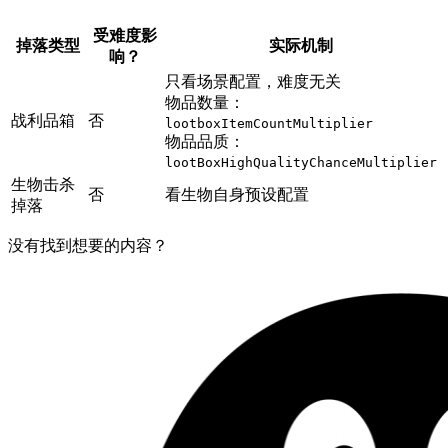
受难度影
掉落类型
实际机制
响？
只看场景配置，难度无关
物品数量：
战利品箱
否
lootboxItemCountMultiplier
物品品质：
lootBoxHighQualityChanceMultiplier
生物击杀
否
看生物自身预设配置
掉落
没有找到想要的内容？