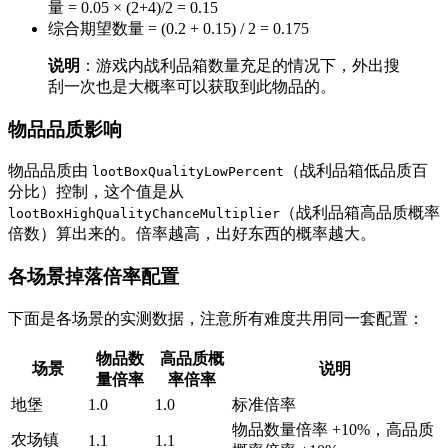
量 = 0.05 × (2+4)/2 = 0.15
综合期望数量 = (0.2 + 0.15) / 2 = 0.175
说明
：游戏内战利品箱数量充足的情况下，外出搜
刮一次也是大概率可以获取到此物品的。
物品品质影响
物品品质由
（战利品箱低品质百
lootBoxQualityLowPercent
分比）控制，这个值是从
（战利品箱高品质概率
lootBoxHighQualityChanceMultiplier
倍数）算出来的。倍率越高，出好东西的概率越大。
各场景掉落倍率配置
下面是各场景的实测数据，注意所有难度共用同一套配置：
物品数
高品质概
场景
说明
量倍率
率倍率
地堡
1.0
1.0
标准倍率
物品数量倍率 +10%，高品质
农场镇
1.1
1.1