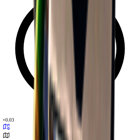
×
0.03