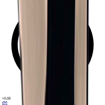
×
0.08