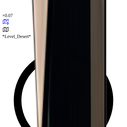
×
0.07
*Level_Desert*