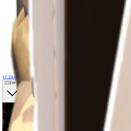
v
1.24.0
🇨🇳
中文