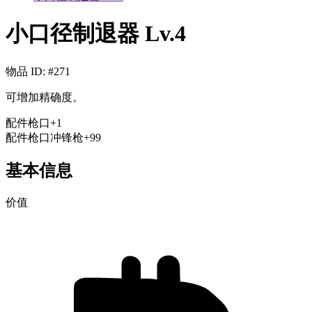
小口径制退器 Lv.4
物品 ID
: #
271
可增加精确度。
配件
枪口
+
1
配件
枪口
冲锋枪
+99
基本信息
价值