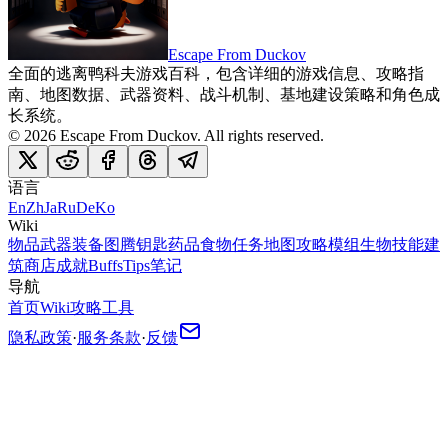
Escape From Duckov
全面的逃离鸭科夫游戏百科，包含详细的游戏信息、攻略指
南、地图数据、武器资料、战斗机制、基地建设策略和角色成
长系统。
©
2026
Escape From Duckov
. All rights reserved.
语言
En
Zh
Ja
Ru
De
Ko
Wiki
物品
武器
装备
图腾
钥匙
药品
食物
任务
地图
攻略
模组
生物
技能
建
筑
商店
成就
Buffs
Tips
笔记
导航
首页
Wiki
攻略
工具
隐私政策
·
服务条款
·
反馈