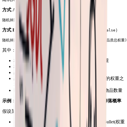
方式 A：从随机池生成
（
）
randomFromPool = true
方式 B：根据标签和品质生成
（
）
randomFromPool = false
其中：
标签权重：该物品所属标签在战利品箱中的权重
标签总权重：战利品箱中所有标签的权重之和
品质权重：该物品品质在战利品箱中的权重
品质总权重：战利品箱中所有有效品质（1-6）的权重之
和
匹配物品数量：同时满足该标签和品质的所有物品数量
示例：计算某个 Equipment 标签、品质 1 的物品的掉落概率
假设某个战利品箱的配置如下：
标签配置：Equipment(权重 2)、Gun(权重 8)、Bullet(权重