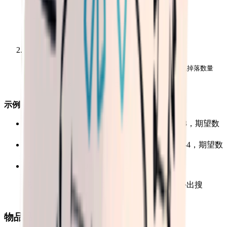
其中最小数量和最大数量来自战利品箱配置的
（随机物品数量范围）。
randomCount
综合期望数量
：
即所有随机掉落的期望数量的平均值。
示例
：
战利品箱 A：随机掉落概率 0.1，数量范围 1-3，期望数
量 = 0.1 × (1+3)/2 = 0.2
战利品箱 B：随机掉落概率 0.05，数量范围 2-4，期望数
量 = 0.05 × (2+4)/2 = 0.15
综合期望数量 = (0.2 + 0.15) / 2 = 0.175
说明
：游戏内战利品箱数量充足的情况下，外出搜
刮一次也是大概率可以获取到此物品的。
物品品质影响