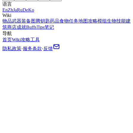
语言
En
Zh
Ja
Ru
De
Ko
Wiki
物品
武器
装备
图腾
钥匙
药品
食物
任务
地图
攻略
模组
生物
技能
建
筑
商店
成就
Buffs
Tips
笔记
导航
首页
Wiki
攻略
工具
隐私政策
·
服务条款
·
反馈