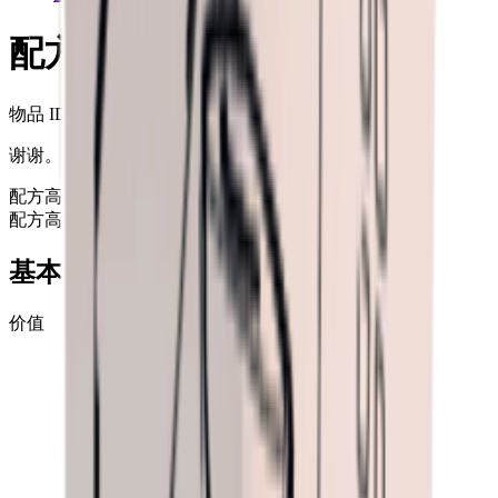
配方：背带衣
物品 ID
: #
381
谢谢。
配方
高级工作台蓝图
配方
高级工作台蓝图
+99
基本信息
价值