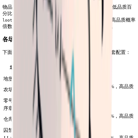
物品品质由
（战利品箱低品质百
lootBoxQualityLowPercent
分比）控制，这个值是从
（战利品箱高品质概率
lootBoxHighQualityChanceMultiplier
倍数）算出来的。倍率越高，出好东西的概率越大。
各场景掉落倍率配置
下面是各场景的实测数据，注意所有难度共用同一套配置：
物品数
高品质概
场景
说明
量倍率
率倍率
地堡
1.0
1.0
标准倍率
物品数量倍率 +10%，高品质
农场镇
1.1
1.1
概率倍率 +10%
零号区
1.0
1.0
标准倍率
序章
1.0
1.0
标准倍率
物品数量倍率 +10%，高品质
仓库区
1.1
1.05
概率倍率 +5%
囚禁之所
1.0
1.0
标准倍率
J-Lab实验
物品数量倍率 +15%，高品质