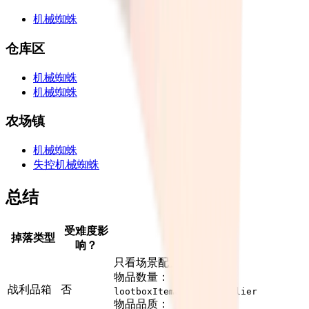
机械蜘蛛
仓库区
机械蜘蛛
机械蜘蛛
农场镇
机械蜘蛛
失控机械蜘蛛
总结
受难度影
掉落类型
实际机制
响？
只看场景配置，难度无关
物品数量：
战利品箱
否
lootboxItemCountMultiplier
物品品质：