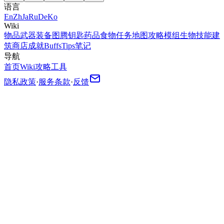
语言
En
Zh
Ja
Ru
De
Ko
Wiki
物品
武器
装备
图腾
钥匙
药品
食物
任务
地图
攻略
模组
生物
技能
建
筑
商店
成就
Buffs
Tips
笔记
导航
首页
Wiki
攻略
工具
隐私政策
·
服务条款
·
反馈