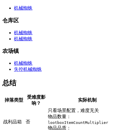
机械蜘蛛
仓库区
机械蜘蛛
机械蜘蛛
农场镇
机械蜘蛛
失控机械蜘蛛
总结
受难度影
掉落类型
实际机制
响？
只看场景配置，难度无关
物品数量：
战利品箱
否
lootboxItemCountMultiplier
物品品质：