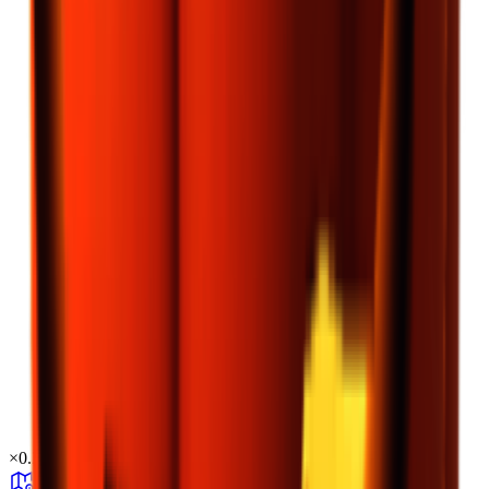
×
0.29