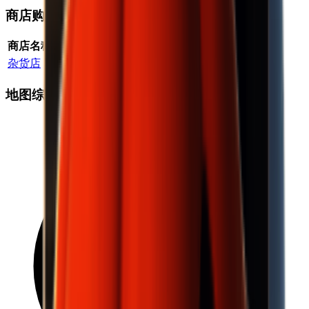
商店购买
商店名称
位置
概率
最大数量
价格系数
任务解锁
杂货店
地堡
100
%
3
2.00
×
否
地图综合掉落