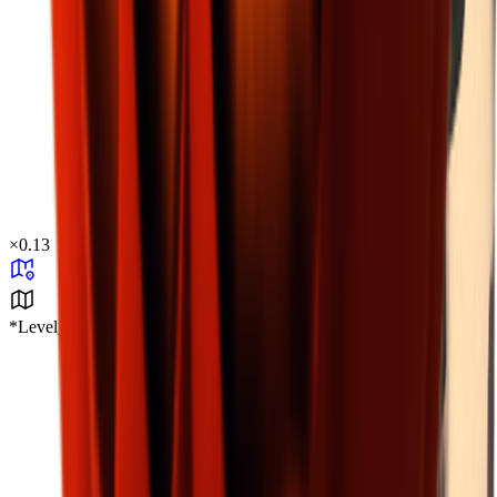
×
0.13
*Level_Desert*