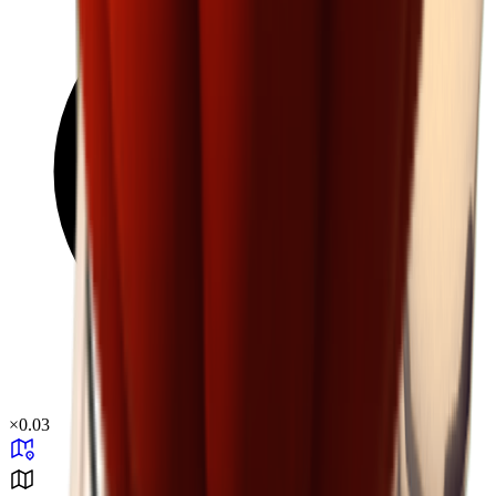
×
0.03