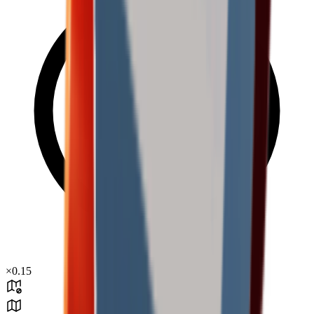
×
0.15