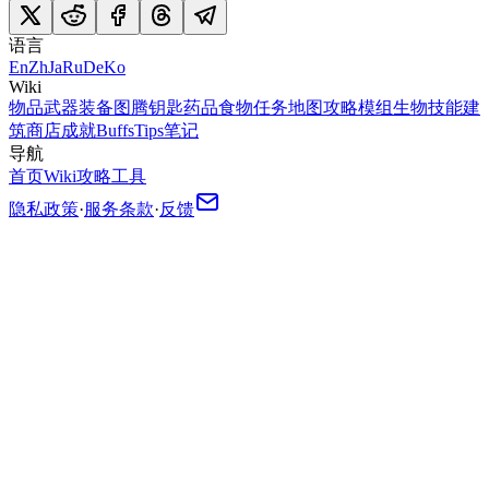
语言
En
Zh
Ja
Ru
De
Ko
Wiki
物品
武器
装备
图腾
钥匙
药品
食物
任务
地图
攻略
模组
生物
技能
建
筑
商店
成就
Buffs
Tips
笔记
导航
首页
Wiki
攻略
工具
隐私政策
·
服务条款
·
反馈