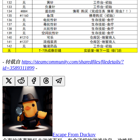
- 转载自
https://steamcommunity.com/sharedfiles/filedetails/?
id=3589311899
-
Escape From Duckov