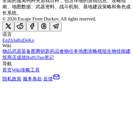
全面的逃离鸭科夫游戏百科，包含详细的游戏信息、攻略指
南、地图数据、武器资料、战斗机制、基地建设策略和角色成
长系统。
©
2026
Escape From Duckov
. All rights reserved.
语言
En
Zh
Ja
Ru
De
Ko
Wiki
物品
武器
装备
图腾
钥匙
药品
食物
任务
地图
攻略
模组
生物
技能
建
筑
商店
成就
Buffs
Tips
笔记
导航
首页
Wiki
攻略
工具
隐私政策
·
服务条款
·
反馈